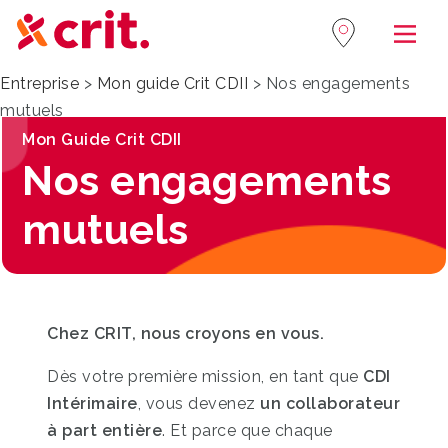
Navi
Entreprise
>
Mon guide Crit CDII
>
Nos engagements
mutuels
Mon Guide Crit CDII
Nos engagements
mutuels
Chez CRIT, nous croyons en vous.
Dès votre première mission, en tant que
CDI
Intérimaire
, vous devenez
un collaborateur
à part entière
. Et parce que chaque