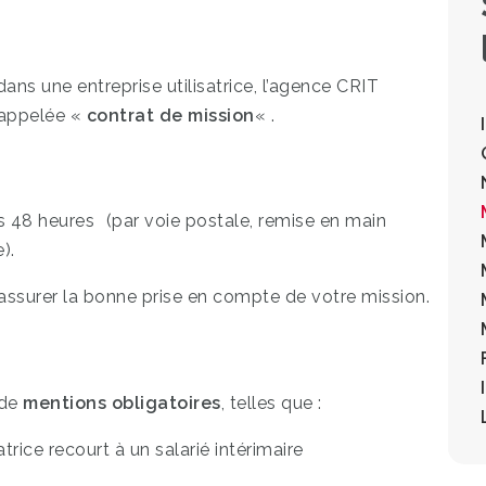
ns une entreprise utilisatrice, l’agence CRIT
 appelée «
contrat de mission
« .
us 48 heures (par voie postale, remise en main
).
r assurer la bonne prise en compte de votre mission.
 de
mentions obligatoires
, telles que :
atrice recourt à un salarié intérimaire