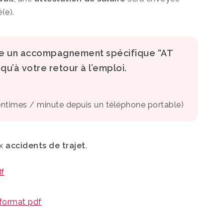
(e).
e un accompagnement spécifique “AT
squ’à votre retour à l’emploi.
centimes / minute depuis un téléphone portable)
ux
accidents de trajet
.
df
u format pdf